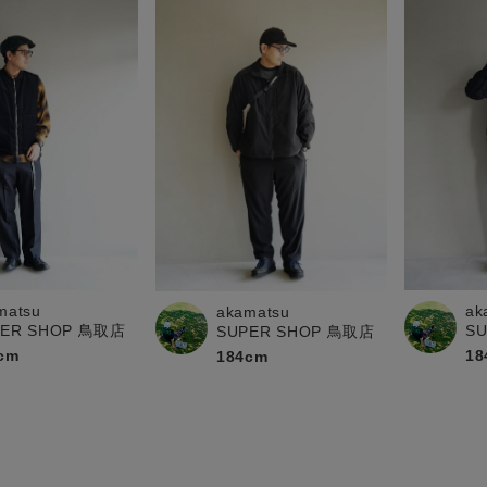
matsu
ak
akamatsu
PER SHOP 鳥取店
S
SUPER SHOP 鳥取店
cm
18
184cm