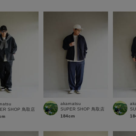
akamatsu
ak
matsu
SUPER SHOP 鳥取店
S
PER SHOP 鳥取店
184cm
18
cm