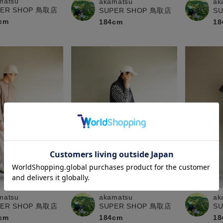
matsu
akamatsu
ak
PER SHOP 鳥取店
SUPER SHOP 鳥取店
S
cm
184cm
18
ak
matsu
akamatsu
S
PER SHOP 鳥取店
SUPER SHOP 鳥取店
18
cm
184cm