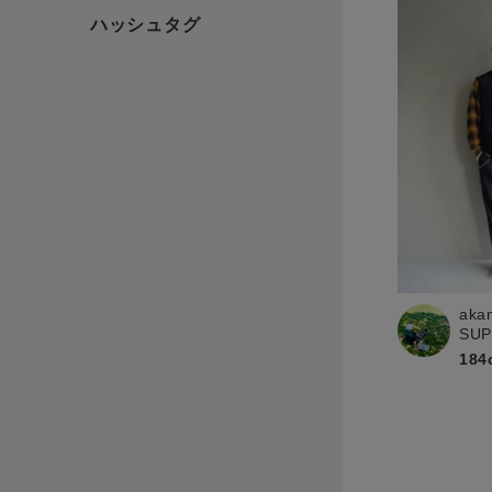
aka
SU
184