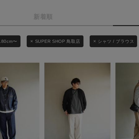
商品タイプ
条件絞り込み検索
新着順
通常商品
カテゴリから探す
スタイリングから探す
セール価格
180cm〜
SUPER SHOP 鳥取店
シャツ / ブラウス
ブランドから探す
WEB限定アイテムを探す
在庫
履き比べ可能商品から探す
在庫あり
お知らせ・ご利用ガイド
お知らせ
この条件で絞り込む
ご利用ガイド
ギフトラッピング