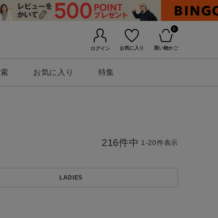
0
お気に入り
買い物かご
ログイン
検索
お気に入り
特集
216
件中
1
-
20
件表示
LADIES
BINGOYAについて