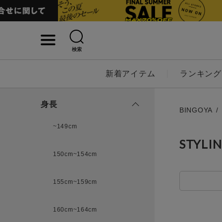
検索
詳細検索
新着アイテム
ランキング
キーワード
身長
BINGOYA
~149cm
STYLI
性別
150cm~154cm
MENS
LADI
155cm~159cm
カテゴリ
160cm~164cm