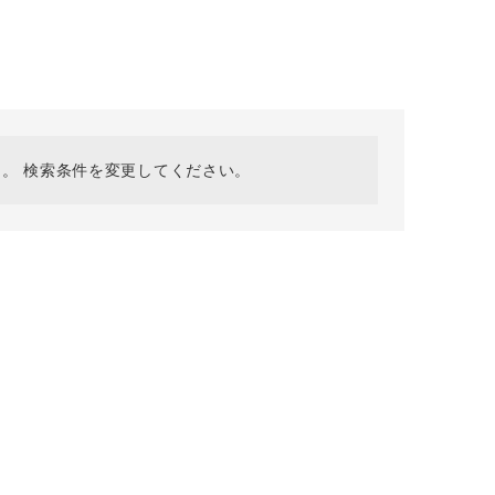
採用情報
ギフトカード
予約商品
WEB限定
。 検索条件を変更してください。
在庫なし含む
BINGOYA
無料公式アプリダウンロード