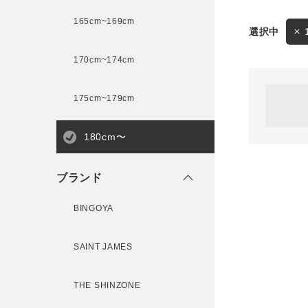
165cm~169cm
サイズ
170cm~174cm
ゲスト
様
175cm~179cm
ブランド
180cm〜
ログイン / マイページ
ブランド
お気に入りアイテム
BINGOYA
注文履歴
SAINT JAMES
新規会員登録
THE SHINZONE