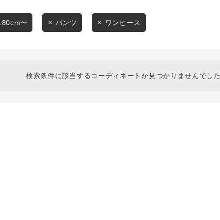
スタイリングから探す
商品タイプ
ブランドから探す
180cm〜
パンツ
ワンピース
通常商品
WEB限定アイテムを探す
履き比べ可能商品から探す
セール価格
検索条件に該当するコーディネートが見つかりませんでした
お知らせ・ご利用ガイド
在庫
お知らせ
在庫あり
ご利用ガイド
ギフトラッピング
お問い合わせ
この条件で絞り込む