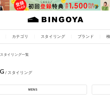
カテゴリ
スタイリング
ブランド
カラー
スタイリング一覧
NG
アイテムを探す
ES
KIDS
MENS
価格
条件絞り込み検索
カテゴリから探す
～