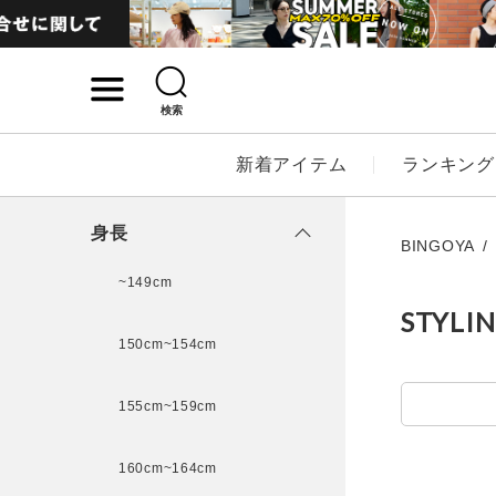
検索
詳細検索
新着アイテム
ランキング
キーワード
身長
BINGOYA
~149cm
STYLI
性別
150cm~154cm
MENS
LADI
155cm~159cm
カテゴリ
160cm~164cm