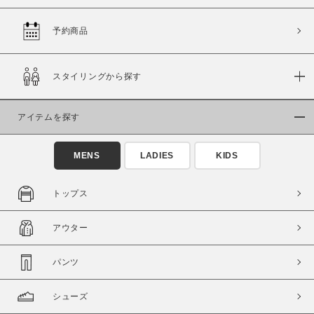
予約商品
価格
スタイリングから探す
～
アイテムを探す
商品タイプ
通常商品
予約商品
MENS
LADIES
KIDS
セール価格
WEB限定
トップス
在庫
アウター
在庫あり
在庫なし含む
パンツ
シューズ