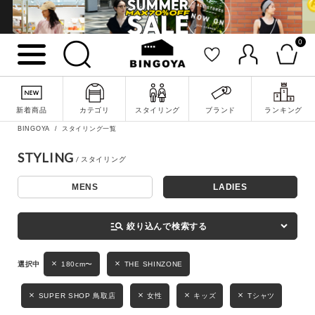
0
詳細検索
新着商品
カテゴリ
スタイリング
ブランド
ランキング
BINGOYA
スタイリング一覧
STYLING
MENS
LADIES
キーワード
manage_search
絞り込んで検索する
性別
180cm〜
THE SHINZONE
MENS
LADIES
KIDS
SUPER SHOP 鳥取店
女性
キッズ
Tシャツ