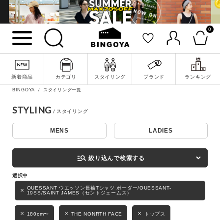
0
詳細検索
新着商品
カテゴリ
スタイリング
ブランド
ランキング
BINGOYA
スタイリング一覧
STYLING
MENS
LADIES
キーワード
manage_search
絞り込んで検索する
性別
OUESSANT ウエッソン長袖Tシャツ ボーダー/OUESSANT-
19SS/SAINT JAMES（セントジェームス）
MENS
LADIES
KIDS
180cm〜
THE NONRTH FACE
トップス