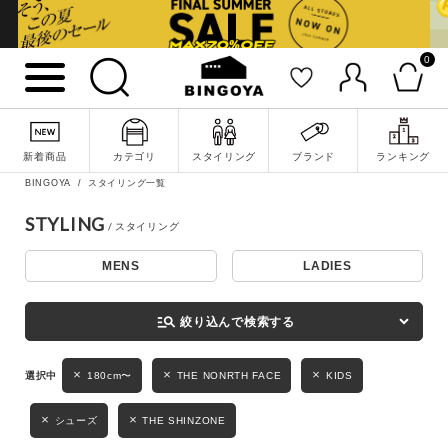
0
詳細検索
新着商品
カテゴリ
スタイリング
ブランド
ランキング
BINGOYA
スタイリング一覧
STYLING
MENS
LADIES
キーワード
manage_search
絞り込んで検索する
性別
180cm〜
THE NONRTH FACE
KIDS
MENS
LADIES
KIDS
シューズ
THE SHINZONE