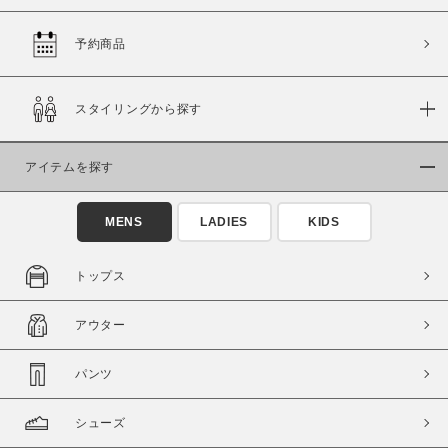
予約商品
価格
スタイリングから探す
～
アイテムを探す
商品タイプ
通常商品
予約商品
MENS
LADIES
KIDS
セール価格
WEB限定
トップス
在庫
アウター
在庫あり
在庫なし含む
パンツ
シューズ