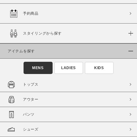
予約商品
価格
スタイリングから探す
～
アイテムを探す
商品タイプ
通常商品
予約商品
MENS
LADIES
KIDS
セール価格
WEB限定
トップス
在庫
アウター
在庫あり
在庫なし含む
パンツ
シューズ