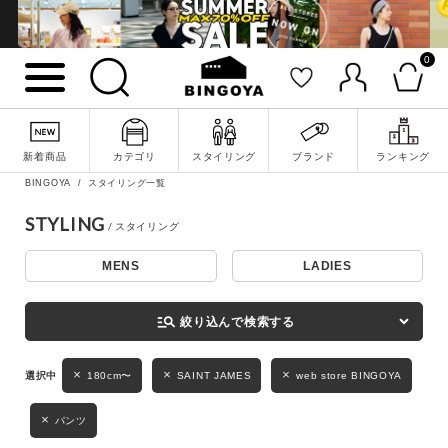
0
詳細検索
新着商品
カテゴリ
スタイリング
ブランド
ランキング
BINGOYA
スタイリング一覧
STYLING
MENS
LADIES
キーワード
manage_search
絞り込んで検索する
性別
180cm〜
SAINT JAMES
web store BINGOYA
MENS
LADIES
KIDS
パンツ