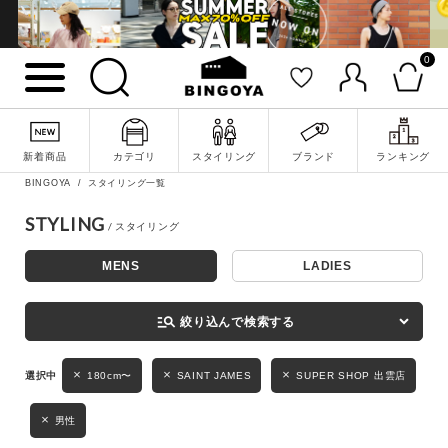
0
詳細検索
新着商品
カテゴリ
スタイリング
ブランド
ランキング
BINGOYA
スタイリング一覧
STYLING
MENS
LADIES
キーワード
manage_search
絞り込んで検索する
性別
180cm〜
SAINT JAMES
SUPER SHOP 出雲店
MENS
LADIES
KIDS
男性