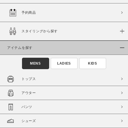
予約商品
価格
スタイリングから探す
～
アイテムを探す
商品タイプ
通常商品
予約商品
MENS
LADIES
KIDS
セール価格
WEB限定
トップス
在庫
アウター
在庫あり
在庫なし含む
パンツ
シューズ