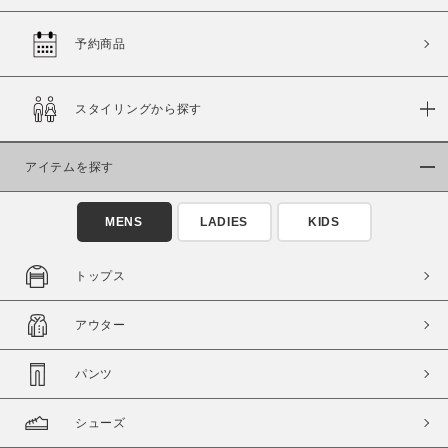
予約商品
価格
スタイリングから探す
～
アイテムを探す
商品タイプ
通常商品
予約商品
MENS
LADIES
KIDS
セール価格
WEB限定
トップス
在庫
アウター
在庫あり
在庫なし含む
パンツ
シューズ