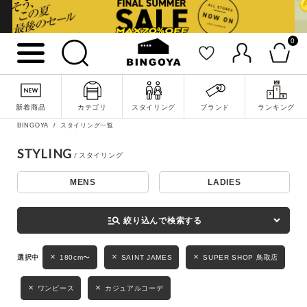
0
詳細検索
新着商品
カテゴリ
スタイリング
ブランド
ランキング
BINGOYA
スタイリング一覧
STYLING
MENS
LADIES
キーワード
manage_search
絞り込んで検索する
性別
180cm〜
SAINT JAMES
SUPER SHOP 鳥取店
MENS
LADIES
KIDS
ワンピース
カジュアルコーデ