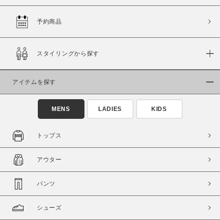
予約商品
価格
スタイリングから探す
～
アイテムを探す
商品タイプ
通常商品
予約商品
MENS
LADIES
KIDS
セール価格
WEB限定
トップス
在庫
アウター
在庫あり
在庫なし含む
パンツ
シューズ