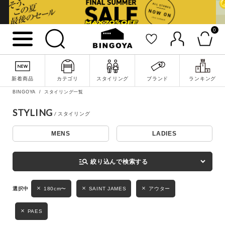
0
詳細検索
新着商品
カテゴリ
スタイリング
ブランド
ランキング
BINGOYA
スタイリング一覧
STYLING
MENS
LADIES
キーワード
manage_search
絞り込んで検索する
性別
180cm〜
SAINT JAMES
アウター
MENS
LADIES
KIDS
PAES