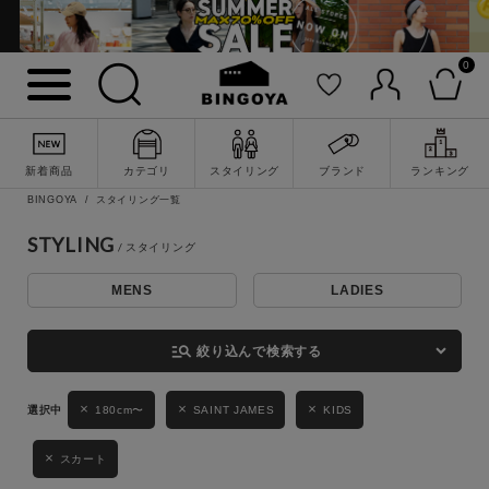
0
詳細検索
新着商品
カテゴリ
スタイリング
ブランド
ランキング
BINGOYA
スタイリング一覧
STYLING
MENS
LADIES
キーワード
manage_search
絞り込んで検索する
性別
180cm〜
SAINT JAMES
KIDS
MENS
LADIES
KIDS
スカート