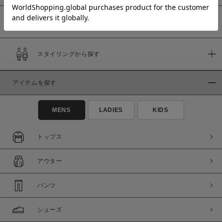
予約商品
価格
スタイリングから探す
～
アイテムを探す
商品タイプ
通常商品
予約商品
MENS
LADIES
KIDS
セール価格
WEB限定
トップス
在庫
アウター
在庫あり
在庫なし含む
パンツ
シューズ