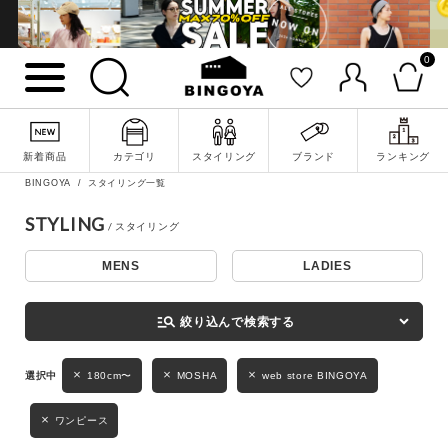
0
詳細検索
新着商品
カテゴリ
スタイリング
ブランド
ランキング
BINGOYA
スタイリング一覧
STYLING
MENS
LADIES
キーワード
manage_search
絞り込んで検索する
性別
180cm〜
MOSHA
web store BINGOYA
MENS
LADIES
KIDS
ワンピース