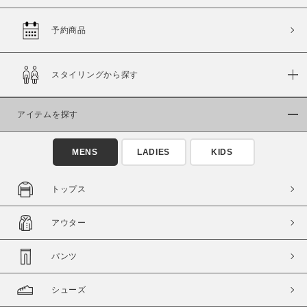
予約商品
価格
スタイリングから探す
～
アイテムを探す
商品タイプ
通常商品
予約商品
MENS
LADIES
KIDS
セール価格
WEB限定
トップス
在庫
アウター
在庫あり
在庫なし含む
パンツ
シューズ