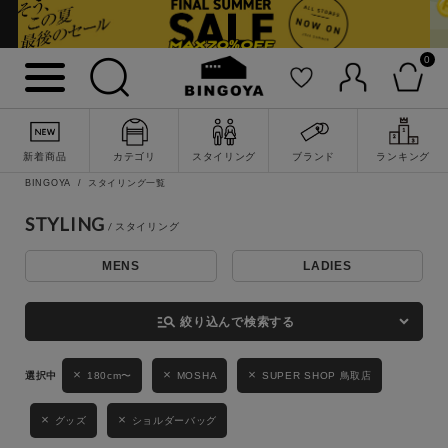
0
詳細検索
新着商品
カテゴリ
スタイリング
ブランド
ランキング
BINGOYA
スタイリング一覧
STYLING
MENS
LADIES
キーワード
manage_search
絞り込んで検索する
性別
180cm〜
MOSHA
SUPER SHOP 鳥取店
MENS
LADIES
KIDS
グッズ
ショルダーバッグ