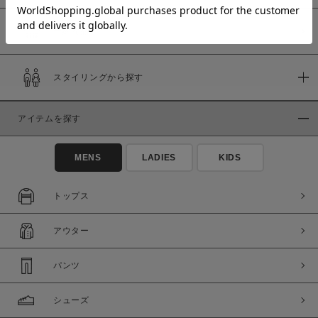
予約商品
価格
スタイリングから探す
～
アイテムを探す
商品タイプ
通常商品
予約商品
MENS
LADIES
KIDS
セール価格
WEB限定
トップス
在庫
アウター
在庫あり
在庫なし含む
パンツ
シューズ