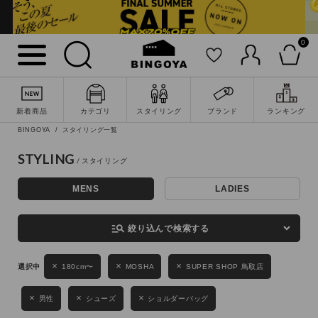
0
詳細検索
新着商品
カテゴリ
スタイリング
ブランド
ランキング
BINGOYA
スタイリング一覧
STYLING
MENS
LADIES
キーワード
manage_search
絞り込んで検索する
性別
180cm〜
MOSHA
SUPER SHOP 鳥取店
MENS
LADIES
KIDS
男性
シューズ
ショルダーバッグ