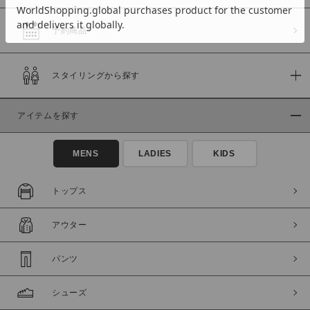
予約商品
価格
スタイリングから探す
～
アイテムを探す
商品タイプ
通常商品
予約商品
MENS
LADIES
KIDS
セール価格
WEB限定
トップス
在庫
アウター
在庫あり
在庫なし含む
パンツ
シューズ