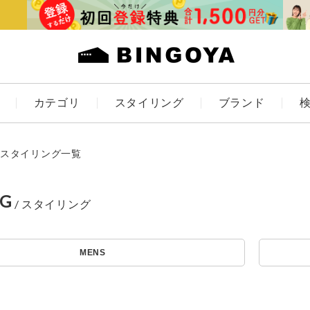
カテゴリ
スタイリング
ブランド
カラー
スタイリング一覧
NG
アイテムを探す
ES
KIDS
MENS
価格
条件絞り込み検索
カテゴリから探す
～