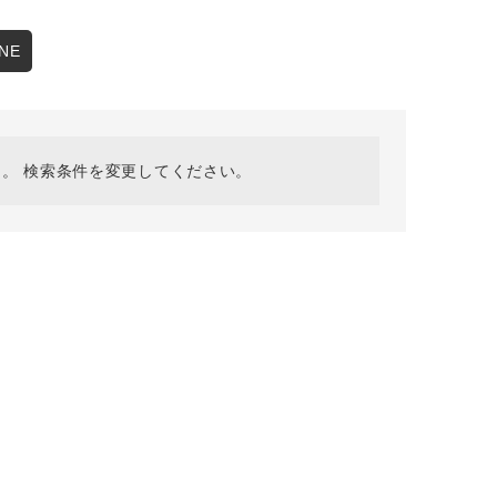
採用情報
ギフトカード
NE
予約商品
WEB限定
。 検索条件を変更してください。
在庫なし含む
BINGOYA
無料公式アプリダウンロード