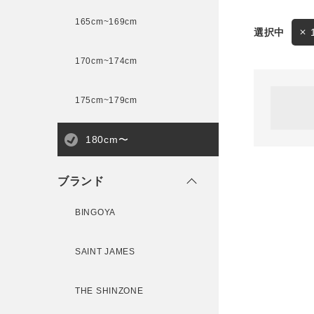
165cm~169cm
サイズ
170cm~174cm
ゲスト
様
175cm~179cm
ブランド
180cm〜
ログイン / マイページ
ブランド
お気に入りアイテム
BINGOYA
注文履歴
SAINT JAMES
新規会員登録
THE SHINZONE