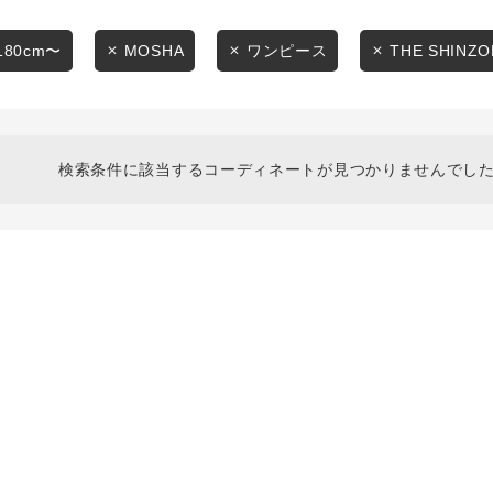
スタイリングから探す
商品タイプ
ブランドから探す
180cm〜
MOSHA
ワンピース
THE SHINZO
通常商品
WEB限定アイテムを探す
履き比べ可能商品から探す
セール価格
検索条件に該当するコーディネートが見つかりませんでした
お知らせ・ご利用ガイド
在庫
お知らせ
在庫あり
ご利用ガイド
ギフトラッピング
お問い合わせ
この条件で絞り込む