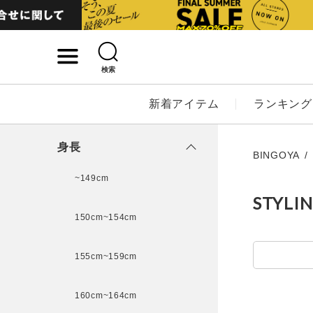
検索
詳細検索
新着アイテム
ランキング
キーワード
身長
BINGOYA
~149cm
STYLI
性別
150cm~154cm
MENS
LADI
155cm~159cm
カテゴリ
160cm~164cm