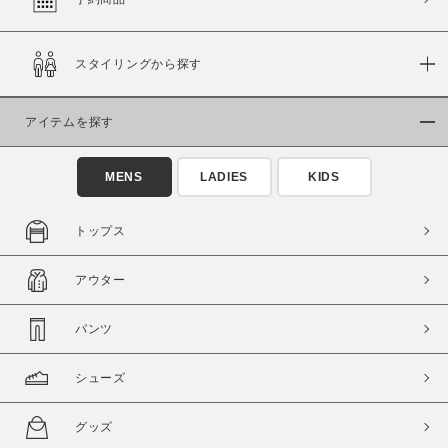
スタイリングから探す
価格
～
アイテムを探す
商品タイプ
MENS
LADIES
KIDS
通常商品
予約商品
セール価格
WEB限定
トップス
在庫
アウター
在庫あり
在庫なし含む
パンツ
シューズ
グッズ