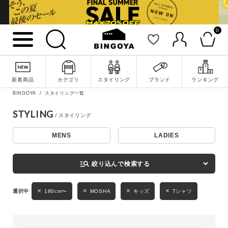
0
詳細検索
新着商品
カテゴリ
スタイリング
ブランド
ランキング
BINGOYA
スタイリング一覧
STYLING
MENS
LADIES
キーワード
manage_search
絞り込んで検索する
性別
180cm〜
MOSHA
キッズ
Tシャツ
MENS
LADIES
KIDS
カテゴリ