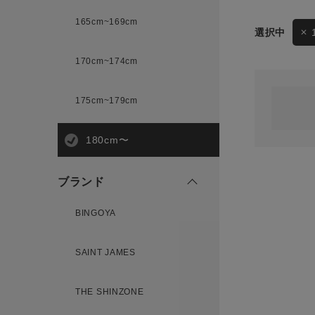
165cm~169cm
サイズ
170cm~174cm
ゲスト
様
175cm~179cm
ブランド
180cm〜
ログイン / マイページ
ブランド
お気に入りアイテム
BINGOYA
注文履歴
SAINT JAMES
新規会員登録
THE SHINZONE