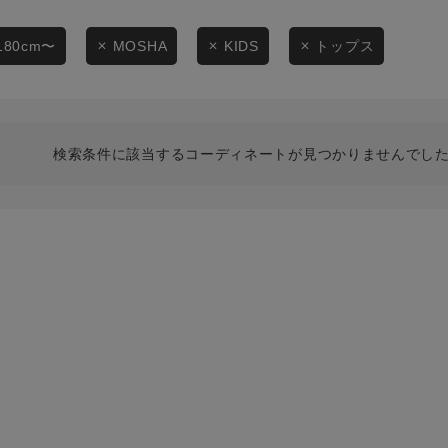
スタイリングから探す
商品タイプ
ブランドから探す
180cm〜
MOSHA
KIDS
トップス
通常商品
WEB限定アイテムを探す
履き比べ可能商品から探す
セール価格
検索条件に該当するコーディネートが見つかりませんでした
お知らせ・ご利用ガイド
在庫
お知らせ
在庫あり
ご利用ガイド
ギフトラッピング
お問い合わせ
この条件で絞り込む