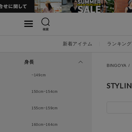
検索
詳細検索
新着アイテム
ランキング
キーワード
身長
BINGOYA
~149cm
STYLI
性別
150cm~154cm
MENS
LADI
155cm~159cm
カテゴリ
160cm~164cm