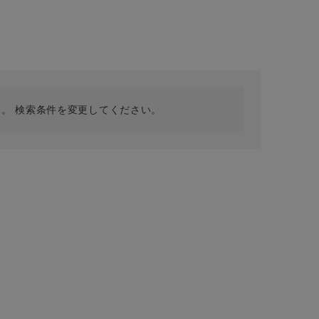
採用情報
ギフトカード
予約商品
WEB限定
。 検索条件を変更してください。
在庫なし含む
BINGOYA
無料公式アプリダウンロード