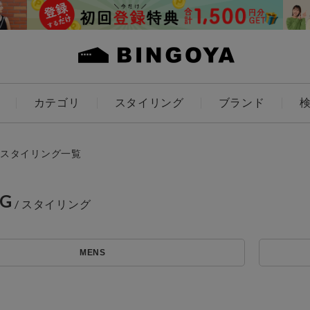
カテゴリ
スタイリング
ブランド
カラー
スタイリング一覧
NG
アイテムを探す
ES
KIDS
MENS
価格
条件絞り込み検索
カテゴリから探す
～