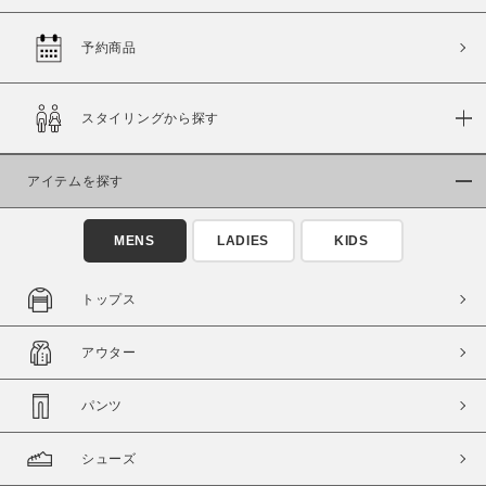
予約商品
価格
スタイリングから探す
～
アイテムを探す
商品タイプ
通常商品
予約商品
MENS
LADIES
KIDS
セール価格
WEB限定
トップス
在庫
アウター
在庫あり
在庫なし含む
パンツ
シューズ