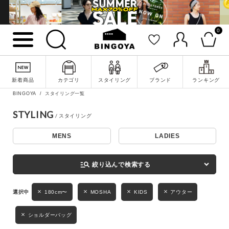
0
詳細検索
新着商品
カテゴリ
スタイリング
ブランド
ランキング
BINGOYA
スタイリング一覧
STYLING
MENS
LADIES
キーワード
manage_search
絞り込んで検索する
性別
180cm〜
MOSHA
KIDS
アウター
MENS
LADIES
KIDS
ショルダーバッグ