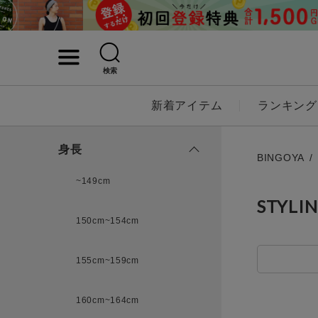
検索
詳細検索
新着アイテム
ランキング
キーワード
身長
BINGOYA
~149cm
STYLI
性別
150cm~154cm
MENS
LADI
155cm~159cm
カテゴリ
160cm~164cm