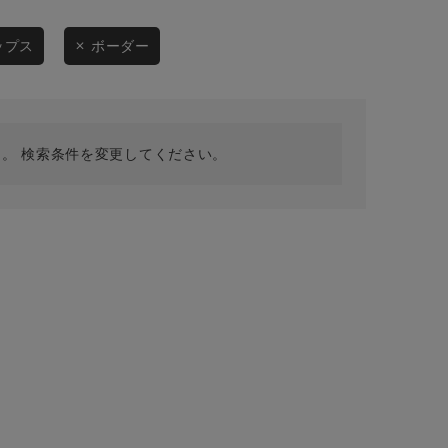
採用情報
ギフトカード
ップス
ボーダー
予約商品
WEB限定
。 検索条件を変更してください。
在庫なし含む
BINGOYA
無料公式アプリダウンロード