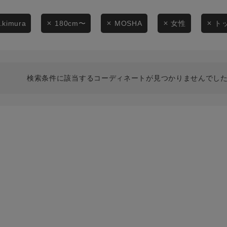
スタイリングから探す
商品タイプ
ブランドから探す
t.kimura
180cm〜
MOSHA
女性
ト
通常商品
WEB限定アイテムを探す
履き比べ可能商品から探す
セール価格
検索条件に該当するコーディネートが見つかりませんでした
お知らせ・ご利用ガイド
在庫
お知らせ
在庫あり
ご利用ガイド
ギフトラッピング
お問い合わせ
この条件で絞り込む