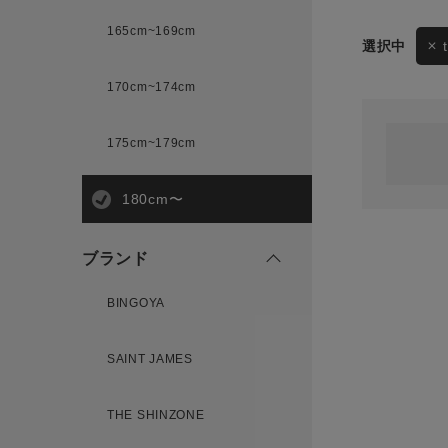
165cm~169cm
サイズ
170cm~174cm
ゲスト
様
175cm~179cm
ブランド
180cm〜
ログイン / マイページ
ブランド
お気に入りアイテム
BINGOYA
注文履歴
SAINT JAMES
新規会員登録
THE SHINZONE