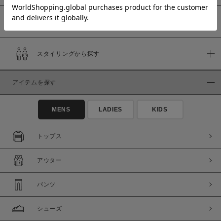
予約商品
価格
スタイリングから探す
～
アイテムを探す
商品タイプ
通常商品
予約商品
MENS
LADIES
KIDS
セール価格
WEB限定
トップス
在庫
アウター
在庫あり
在庫なし含む
パンツ
シューズ