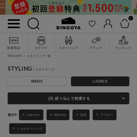
0
詳細検索
新着商品
カテゴリ
スタイリング
ブランド
ランキング
BINGOYA
スタイリング一覧
STYLING
MENS
LADIES
キーワード
manage_search
絞り込んで検索する
性別
180cm〜
MOSHA
女性
アウター
MENS
LADIES
KIDS
ショルダーバッグ