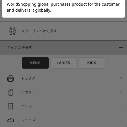
予約商品
価格
スタイリングから探す
～
アイテムを探す
商品タイプ
通常商品
予約商品
MENS
LADIES
KIDS
セール価格
WEB限定
トップス
在庫
アウター
在庫あり
在庫なし含む
パンツ
シューズ