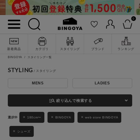
0
詳細検索
新着商品
カテゴリ
スタイリング
ブランド
ランキング
BINGOYA
スタイリング一覧
STYLING
MENS
LADIES
キーワード
manage_search
絞り込んで検索する
性別
180cm〜
BINGOYA
web store BINGOYA
MENS
LADIES
KIDS
シューズ