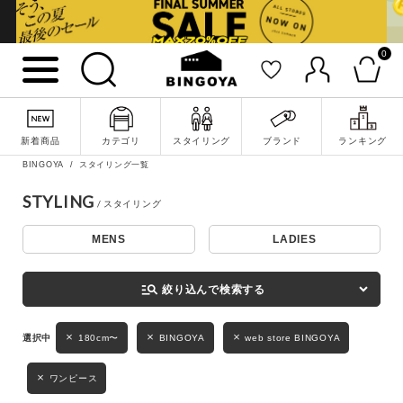
0
詳細検索
新着商品
カテゴリ
スタイリング
ブランド
ランキング
BINGOYA
スタイリング一覧
STYLING
MENS
LADIES
キーワード
manage_search
絞り込んで検索する
性別
180cm〜
BINGOYA
web store BINGOYA
MENS
LADIES
KIDS
ワンピース