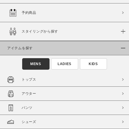
予約商品
価格
スタイリングから探す
～
アイテムを探す
商品タイプ
通常商品
予約商品
MENS
LADIES
KIDS
セール価格
WEB限定
トップス
在庫
アウター
在庫あり
在庫なし含む
パンツ
シューズ