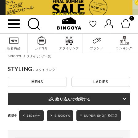
0
詳細検索
新着商品
カテゴリ
スタイリング
ブランド
ランキング
BINGOYA
スタイリング一覧
STYLING
MENS
LADIES
キーワード
manage_search
絞り込んで検索する
性別
180cm〜
BINGOYA
SUPER SHOP 松江店
MENS
LADIES
KIDS
カテゴリ