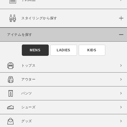
スタイリングから探す
価格
～
アイテムを探す
商品タイプ
MENS
LADIES
KIDS
通常商品
予約商品
セール価格
WEB限定
トップス
在庫
アウター
在庫あり
在庫なし含む
パンツ
シューズ
グッズ