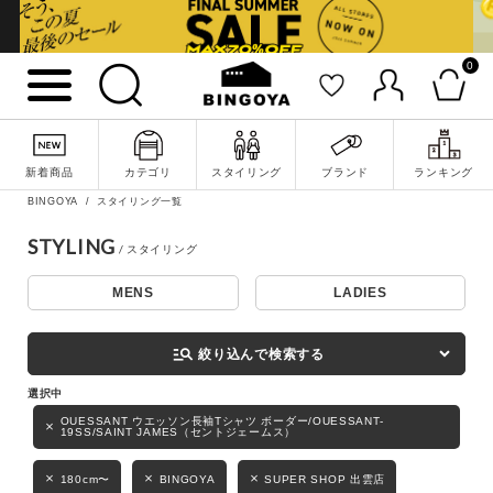
0
詳細検索
新着商品
カテゴリ
スタイリング
ブランド
ランキング
BINGOYA
スタイリング一覧
STYLING
MENS
LADIES
キーワード
manage_search
絞り込んで検索する
性別
OUESSANT ウエッソン長袖Tシャツ ボーダー/OUESSANT-
19SS/SAINT JAMES（セントジェームス）
MENS
LADIES
KIDS
180cm〜
BINGOYA
SUPER SHOP 出雲店