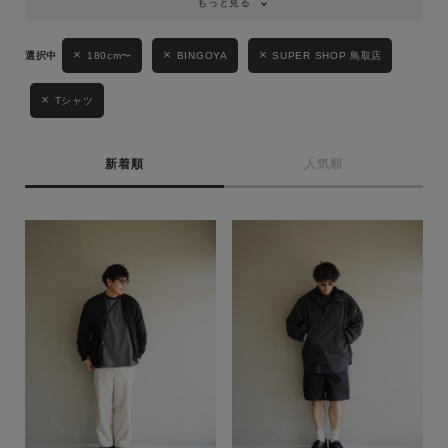
もっと見る
180cm〜
BINGOYA
SUPER SHOP 鳥取店
Tシャツ
新着順
人気順