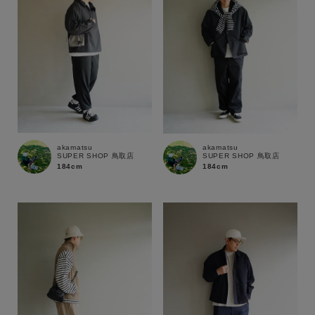
akamatsu
akamatsu
SUPER SHOP 鳥取店
SUPER SHOP 鳥取店
184cm
184cm