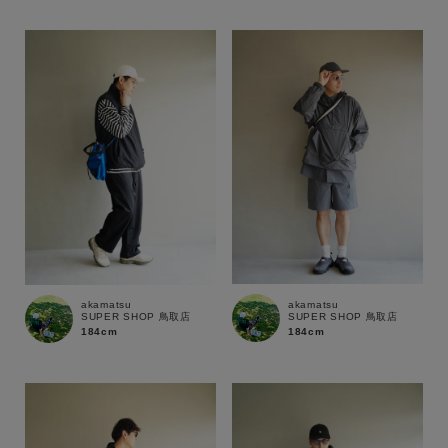
性別
MENS
LADIES
KIDS
カテゴリ
サイズ
ブランド
akamatsu
akamatsu
SUPER SHOP 鳥取店
SUPER SHOP 鳥取店
184cm
184cm