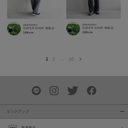
この条件で絞り込む
akamatsu
akamatsu
SUPER SHOP 鳥取店
SUPER SHOP 鳥取店
184cm
184cm
1
2
…
10
ピックアップ
新着商品