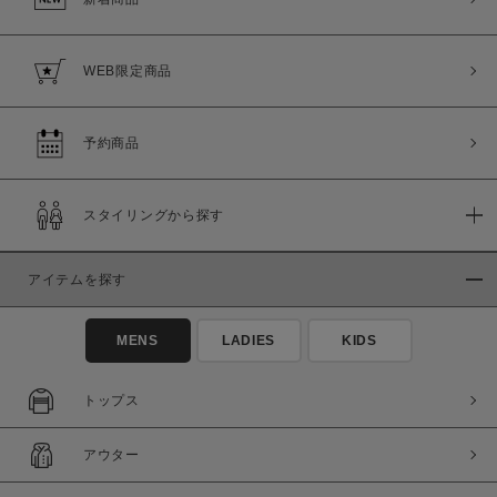
WEB限定商品
予約商品
スタイリングから探す
アイテムを探す
MENS
LADIES
KIDS
トップス
アウター