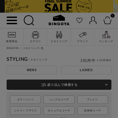
0
新着商品
カテゴリ
スタイリング
ブランド
ランキング
BINGOYA
スタイリング一覧
STYLING
191
件中
1
-
20
件表示
MENS
LADIES
詳細検索
manage_search
絞り込んで検索する
カラーパンツ
シンプルコーデ
Tシャツ
シャツ / ブラウス
カジュアルコーデ
高身長コーデ