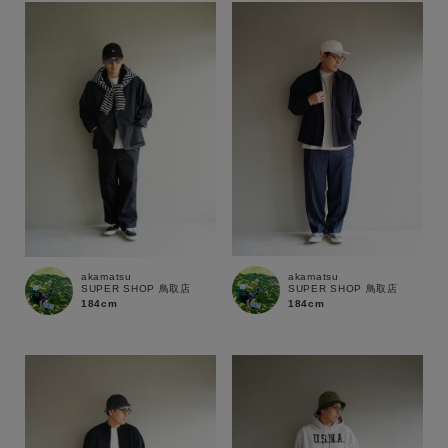
akamatsu
akamatsu
SUPER SHOP 鳥取店
SUPER SHOP 鳥取店
184cm
184cm