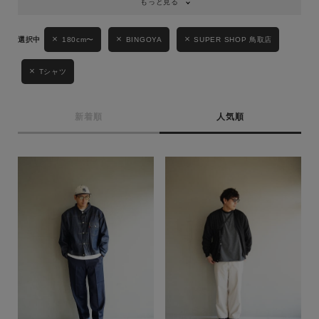
もっと見る
180cm〜
BINGOYA
SUPER SHOP 鳥取店
Tシャツ
新着順
人気順