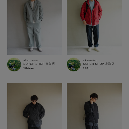
akamatsu
akamatsu
SUPER SHOP 鳥取店
SUPER SHOP 鳥取店
184cm
184cm