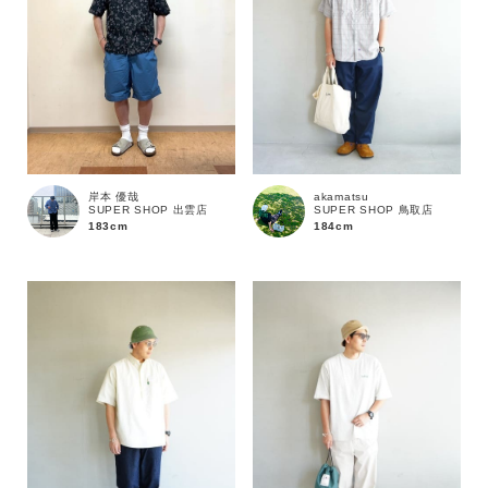
岸本 優哉
akamatsu
SUPER SHOP 出雲店
SUPER SHOP 鳥取店
183cm
184cm