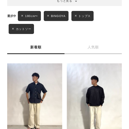
もっと見る
180cm〜
BINGOYA
トップス
カットソー
新着順
人気順