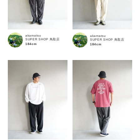
akamatsu
akamatsu
SUPER SHOP 鳥取店
SUPER SHOP 鳥取店
184cm
184cm
カラー