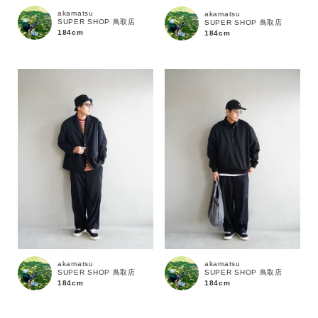
akamatsu
akamatsu
SUPER SHOP 鳥取店
SUPER SHOP 鳥取店
184cm
184cm
価格
～
商品タイプ
通常商品
予約商品
セール価格
WEB限定
在庫
akamatsu
akamatsu
在庫あり
在庫なし含む
SUPER SHOP 鳥取店
SUPER SHOP 鳥取店
184cm
184cm