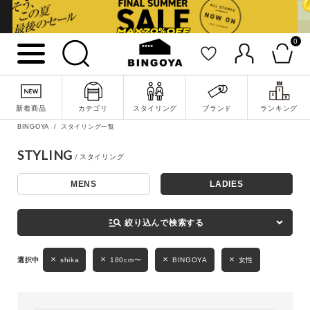
0
詳細検索
新着商品
カテゴリ
スタイリング
ブランド
ランキング
BINGOYA
スタイリング一覧
STYLING
MENS
LADIES
キーワード
manage_search
絞り込んで検索する
性別
shika
180cm〜
BINGOYA
女性
MENS
LADIES
KIDS
カテゴリ