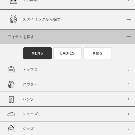
スタイリングから探す
価格
～
アイテムを探す
商品タイプ
MENS
LADIES
KIDS
通常商品
予約商品
セール価格
WEB限定
トップス
在庫
アウター
在庫あり
在庫なし含む
パンツ
シューズ
グッズ