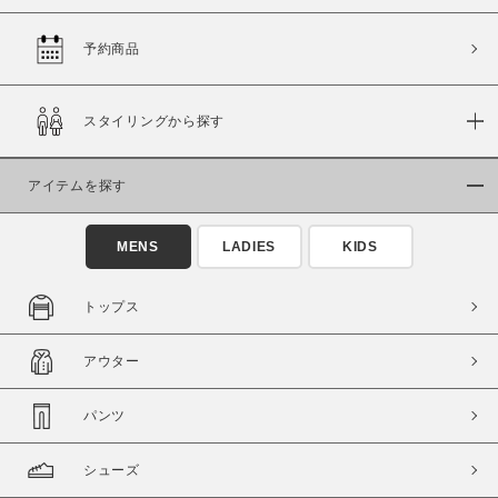
予約商品
価格
スタイリングから探す
～
アイテムを探す
商品タイプ
通常商品
予約商品
MENS
LADIES
KIDS
セール価格
WEB限定
トップス
在庫
アウター
在庫あり
在庫なし含む
パンツ
シューズ