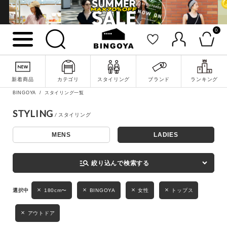
0
詳細検索
新着商品
カテゴリ
スタイリング
ブランド
ランキング
BINGOYA
スタイリング一覧
STYLING
MENS
LADIES
キーワード
manage_search
絞り込んで検索する
性別
180cm〜
BINGOYA
女性
トップス
MENS
LADIES
KIDS
アウトドア