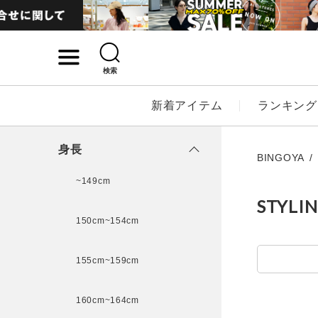
検索
詳細検索
新着アイテム
ランキング
キーワード
身長
BINGOYA
~149cm
STYLI
性別
150cm~154cm
MENS
LADI
155cm~159cm
カテゴリ
160cm~164cm