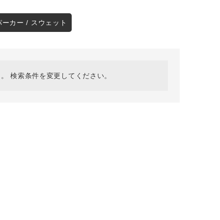
採用情報
ギフトカード
パーカー / スウェット
予約商品
WEB限定
。 検索条件を変更してください。
在庫なし含む
BINGOYA
無料公式アプリダウンロード