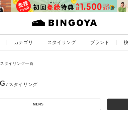
カテゴリ
スタイリング
ブランド
カラー
スタイリング一覧
NG
アイテムを探す
ES
KIDS
MENS
価格
条件絞り込み検索
カテゴリから探す
～