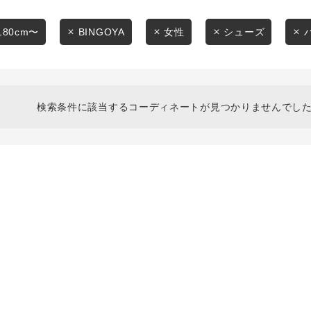
スタイリングから探す
商品タイプ
ブランドから探す
180cm〜
BINGOYA
女性
シューズ
通常商品
WEB限定アイテムを探す
履き比べ可能商品から探す
セール価格
検索条件に該当するコーディネートが見つかりませんでした
お知らせ・ご利用ガイド
在庫
お知らせ
在庫あり
ご利用ガイド
ギフトラッピング
お問い合わせ
この条件で絞り込む