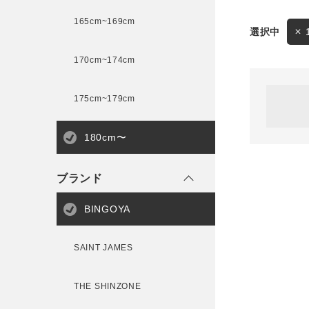
165cm~169cm
サイズ
170cm~174cm
ゲスト
様
175cm~179cm
ブランド
180cm〜
ログイン / マイページ
ブランド
お気に入りアイテム
BINGOYA
注文履歴
SAINT JAMES
新規会員登録
THE SHINZONE