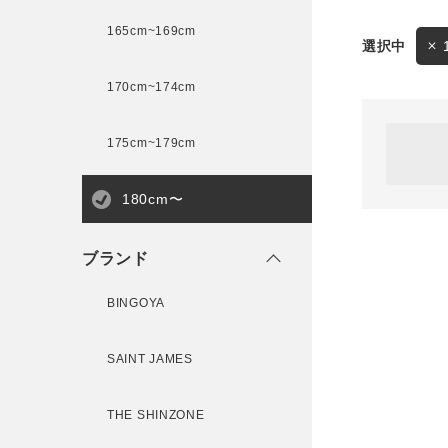
165cm~169cm
サイズ
170cm~174cm
ゲスト
様
175cm~179cm
ブランド
180cm〜
ログイン / マイページ
ブランド
お気に入りアイテム
BINGOYA
注文履歴
SAINT JAMES
新規会員登録
THE SHINZONE