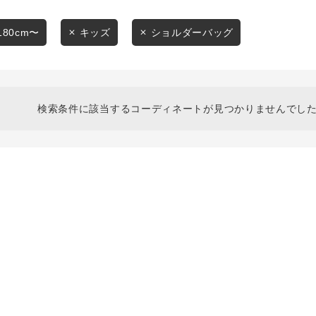
スタイリングから探す
商品タイプ
ブランドから探す
180cm〜
キッズ
ショルダーバッグ
通常商品
WEB限定アイテムを探す
履き比べ可能商品から探す
セール価格
検索条件に該当するコーディネートが見つかりませんでした
お知らせ・ご利用ガイド
在庫
お知らせ
在庫あり
ご利用ガイド
ギフトラッピング
お問い合わせ
この条件で絞り込む