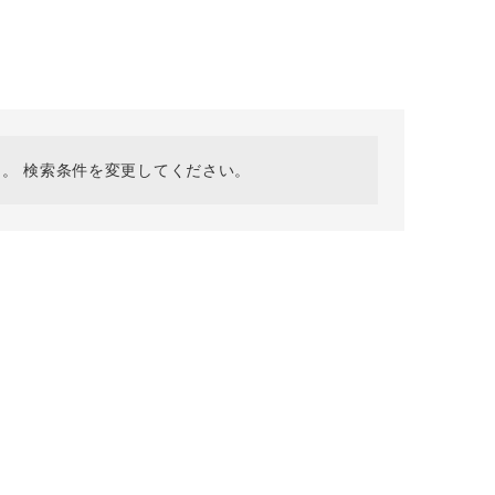
採用情報
ギフトカード
予約商品
WEB限定
。 検索条件を変更してください。
在庫なし含む
BINGOYA
無料公式アプリダウンロード