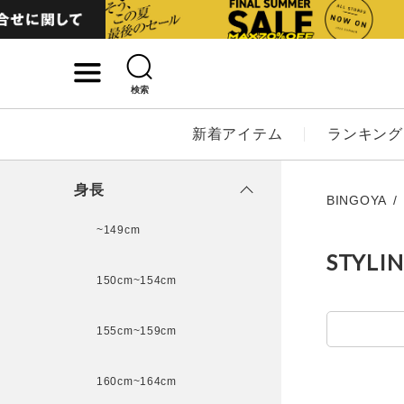
検索
詳細検索
新着アイテム
ランキング
キーワード
身長
BINGOYA
~149cm
STYLI
性別
150cm~154cm
MENS
LADI
155cm~159cm
カテゴリ
160cm~164cm