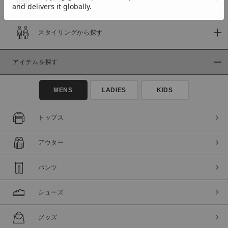
スタイリングから探す
価格
～
アイテムを探す
商品タイプ
MENS
LADIES
KIDS
通常商品
予約商品
セール価格
WEB限定
トップス
在庫
アウター
在庫あり
在庫なし含む
パンツ
シューズ
グッズ