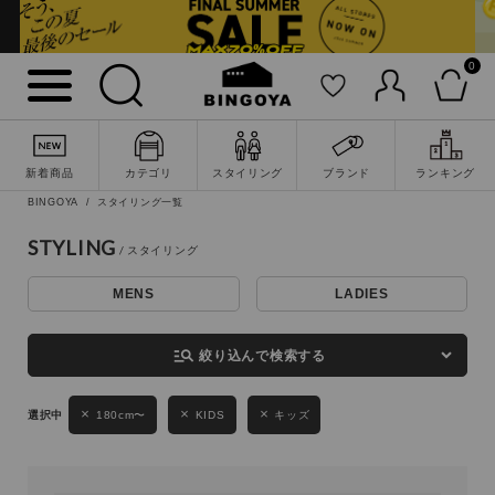
0
詳細検索
新着商品
カテゴリ
スタイリング
ブランド
ランキング
BINGOYA
スタイリング一覧
STYLING
MENS
LADIES
キーワード
manage_search
絞り込んで検索する
性別
180cm〜
KIDS
キッズ
MENS
LADIES
KIDS
カテゴリ