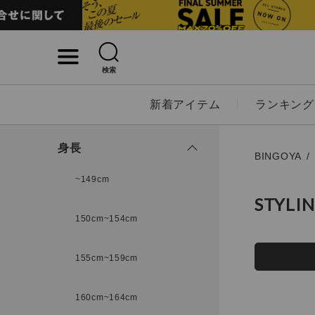
検索
詳細検索
新着アイテム
ランキング
キーワード
身長
BINGOYA
~149cm
STYLI
性別
150cm~154cm
MENS
LADI
155cm~159cm
カテゴリ
160cm~164cm