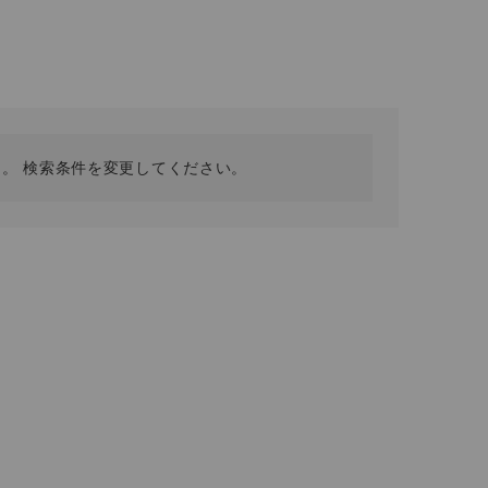
採用情報
ギフトカード
予約商品
WEB限定
。 検索条件を変更してください。
在庫なし含む
BINGOYA
無料公式アプリダウンロード