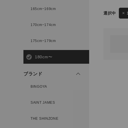
165cm~169cm
サイズ
170cm~174cm
ゲスト
様
175cm~179cm
ブランド
180cm〜
ログイン / マイページ
ブランド
お気に入りアイテム
BINGOYA
注文履歴
SAINT JAMES
新規会員登録
THE SHINZONE