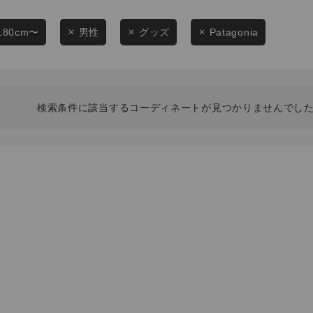
スタイリングから探す
商品タイプ
ブランドから探す
180cm〜
男性
グッズ
Patagonia
通常商品
WEB限定アイテムを探す
履き比べ可能商品から探す
セール価格
検索条件に該当するコーディネートが見つかりませんでした
お知らせ・ご利用ガイド
在庫
お知らせ
在庫あり
ご利用ガイド
ギフトラッピング
お問い合わせ
この条件で絞り込む