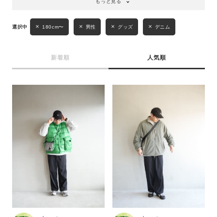
もっと見る
180cm〜
男性
グッズ
デニム
新着順
人気順