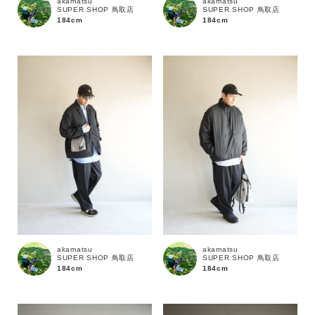
akamatsu
akamatsu
SUPER SHOP 鳥取店
SUPER SHOP 鳥取店
184cm
184cm
キーワード
性別
akamatsu
akamatsu
SUPER SHOP 鳥取店
SUPER SHOP 鳥取店
MENS
LADIES
KIDS
184cm
184cm
カテゴリ