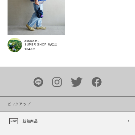
akamatsu
この条件で絞り込む
SUPER SHOP 鳥取店
184cm
ピックアップ
新着商品