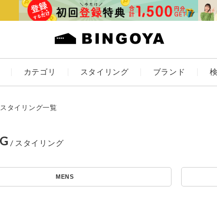
カテゴリ
スタイリング
ブランド
カラー
スタイリング一覧
NG
アイテムを探す
ES
KIDS
MENS
価格
条件絞り込み検索
カテゴリから探す
～