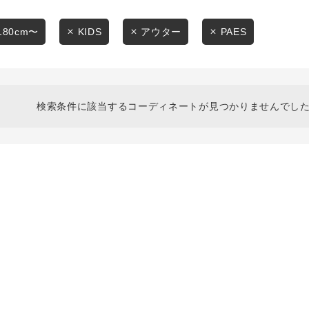
スタイリングから探す
商品タイプ
ブランドから探す
180cm〜
KIDS
アウター
PAES
通常商品
WEB限定アイテムを探す
履き比べ可能商品から探す
セール価格
検索条件に該当するコーディネートが見つかりませんでした
お知らせ・ご利用ガイド
在庫
お知らせ
在庫あり
ご利用ガイド
ギフトラッピング
お問い合わせ
この条件で絞り込む