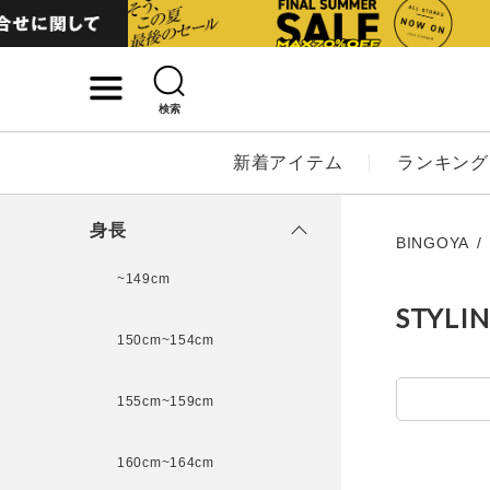
検索
詳細検索
新着アイテム
ランキング
キーワード
身長
BINGOYA
~149cm
STYLI
性別
150cm~154cm
MENS
LADI
155cm~159cm
カテゴリ
160cm~164cm