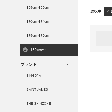
165cm~169cm
サイズ
170cm~174cm
ゲスト
様
175cm~179cm
ブランド
180cm〜
ログイン / マイページ
ブランド
お気に入りアイテム
BINGOYA
注文履歴
SAINT JAMES
新規会員登録
THE SHINZONE