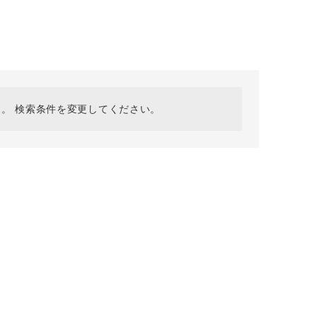
採用情報
ギフトカード
予約商品
WEB限定
。 検索条件を変更してください。
在庫なし含む
BINGOYA
無料公式アプリダウンロード