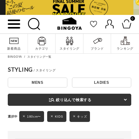
0
詳細検索
新着商品
カテゴリ
スタイリング
ブランド
ランキング
BINGOYA
スタイリング一覧
STYLING
MENS
LADIES
キーワード
manage_search
絞り込んで検索する
性別
180cm〜
KIDS
キッズ
MENS
LADIES
KIDS
カテゴリ