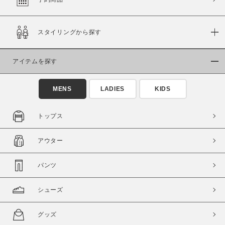
スタイリングから探す
価格
～
アイテムを探す
商品タイプ
MENS
LADIES
KIDS
通常商品
予約商品
セール価格
WEB限定
トップス
在庫
アウター
在庫あり
在庫なし含む
パンツ
シューズ
グッズ