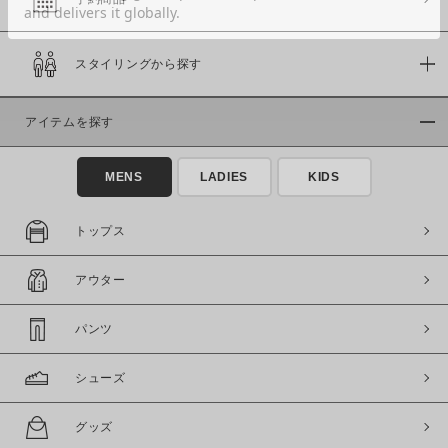
スタイリングから探す
価格
～
アイテムを探す
商品タイプ
MENS
LADIES
KIDS
通常商品
予約商品
セール価格
WEB限定
トップス
在庫
アウター
在庫あり
在庫なし含む
パンツ
シューズ
グッズ