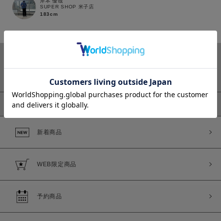
岸本 優哉
SUPER SHOP 米子店
183cm
カラー
ピックアップ
価格
新着商品
～
WEB限定商品
商品タイプ
通常商品
予約商品
予約商品
セール価格
WEB限定