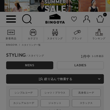
0
詳細検索
新着商品
カテゴリ
スタイリング
ブランド
ランキング
BINGOYA
スタイリング一覧
STYLING
1
件中
1
-
1
件表示
MENS
LADIES
manage_search
絞り込んで検索する
シンプルコーデ
シャツ / ブラウス
高身長コーデ
キーワード
カジュアルコーデ
ジャケット
スラックス