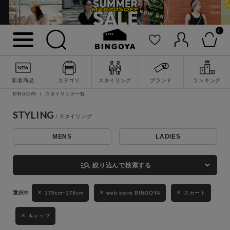
0
詳細検索
新着商品
カテゴリ
スタイリング
ブランド
ランキング
BINGOYA
スタイリング一覧
STYLING
MENS
LADIES
キーワード
manage_search
絞り込んで検索する
性別
175cm~179cm
web store BINGOYA
スカート
MENS
LADIES
KIDS
キャップ