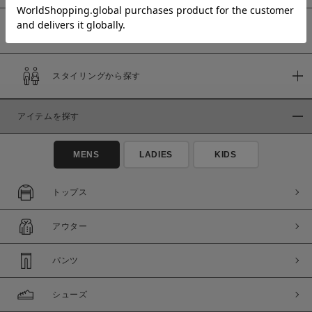
予約商品
価格
スタイリングから探す
～
アイテムを探す
商品タイプ
通常商品
予約商品
MENS
LADIES
KIDS
セール価格
WEB限定
トップス
在庫
アウター
在庫あり
在庫なし含む
パンツ
シューズ