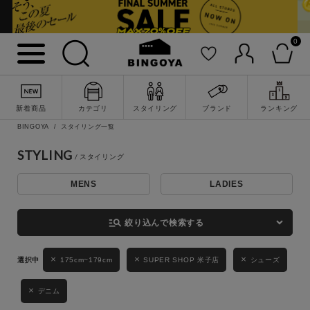
0
詳細検索
新着商品
カテゴリ
スタイリング
ブランド
ランキング
BINGOYA
スタイリング一覧
STYLING
MENS
LADIES
キーワード
manage_search
絞り込んで検索する
性別
175cm~179cm
SUPER SHOP 米子店
シューズ
MENS
LADIES
KIDS
デニム