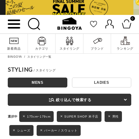
0
詳細検索
新着商品
カテゴリ
スタイリング
ブランド
ランキング
BINGOYA
スタイリング一覧
STYLING
MENS
LADIES
キーワード
manage_search
絞り込んで検索する
性別
175cm~179cm
SUPER SHOP 米子店
男性
MENS
LADIES
KIDS
シューズ
パーカー / スウェット