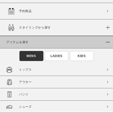
予約商品
価格
スタイリングから探す
～
アイテムを探す
商品タイプ
通常商品
予約商品
MENS
LADIES
KIDS
セール価格
WEB限定
トップス
在庫
アウター
在庫あり
在庫なし含む
パンツ
シューズ