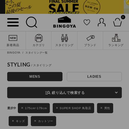
0
詳細検索
新着商品
カテゴリ
スタイリング
ブランド
ランキング
BINGOYA
スタイリング一覧
STYLING
MENS
LADIES
キーワード
manage_search
絞り込んで検索する
性別
175cm~179cm
SUPER SHOP 鳥取店
男性
MENS
LADIES
KIDS
キッズ
カットソー