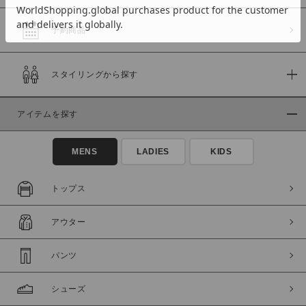
予約商品
価格
スタイリングから探す
～
アイテムを探す
商品タイプ
通常商品
予約商品
MENS
LADIES
KIDS
セール価格
WEB限定
トップス
在庫
アウター
在庫あり
在庫なし含む
パンツ
シューズ