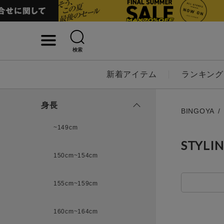
検索
詳細検索
新着アイテム
ランキング
キーワード
身長
BINGOYA
~149cm
STYLI
性別
150cm~154cm
MENS
LADI
155cm~159cm
カテゴリ
160cm~164cm