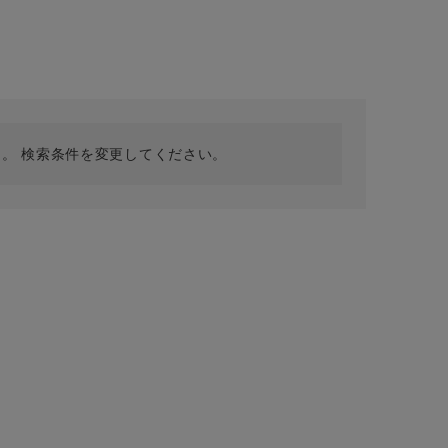
採用情報
ギフトカード
予約商品
WEB限定
。 検索条件を変更してください。
在庫なし含む
BINGOYA
無料公式アプリダウンロード