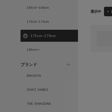
165cm~169cm
サイズ
170cm~174cm
ゲスト
様
175cm~179cm
ブランド
180cm〜
ログイン / マイページ
ブランド
お気に入りアイテム
BINGOYA
注文履歴
SAINT JAMES
新規会員登録
THE SHINZONE