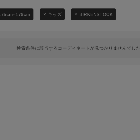
スタイリングから探す
商品タイプ
ブランドから探す
175cm~179cm
キッズ
BIRKENSTOCK
通常商品
WEB限定アイテムを探す
履き比べ可能商品から探す
セール価格
検索条件に該当するコーディネートが見つかりませんでした
お知らせ・ご利用ガイド
在庫
お知らせ
在庫あり
ご利用ガイド
ギフトラッピング
お問い合わせ
この条件で絞り込む