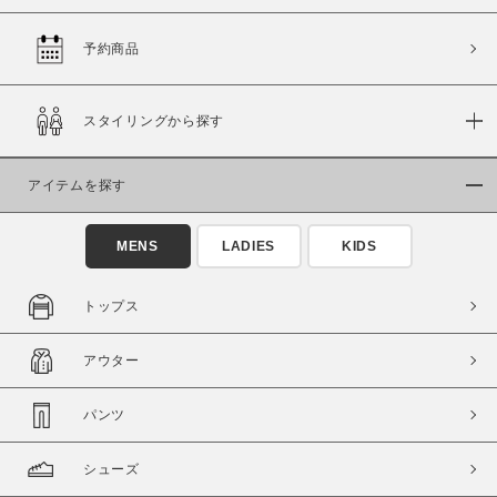
予約商品
価格
スタイリングから探す
～
アイテムを探す
商品タイプ
通常商品
予約商品
MENS
LADIES
KIDS
セール価格
WEB限定
トップス
在庫
アウター
在庫あり
在庫なし含む
パンツ
シューズ