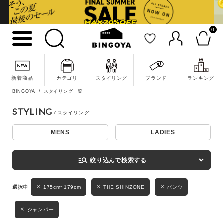
0
詳細検索
新着商品
カテゴリ
スタイリング
ブランド
ランキング
BINGOYA
スタイリング一覧
STYLING
MENS
LADIES
キーワード
manage_search
絞り込んで検索する
性別
175cm~179cm
THE SHINZONE
パンツ
MENS
LADIES
KIDS
ジャンパー