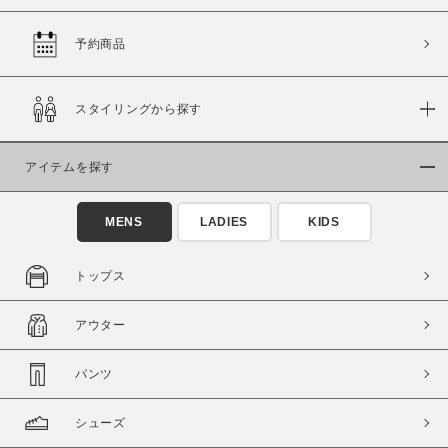
予約商品
価格
スタイリングから探す
～
アイテムを探す
商品タイプ
通常商品
予約商品
MENS
LADIES
KIDS
セール価格
WEB限定
トップス
在庫
アウター
在庫あり
在庫なし含む
パンツ
シューズ