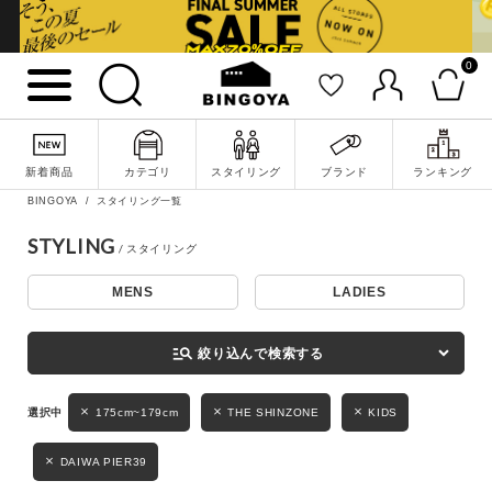
0
詳細検索
新着商品
カテゴリ
スタイリング
ブランド
ランキング
BINGOYA
スタイリング一覧
STYLING
MENS
LADIES
キーワード
manage_search
絞り込んで検索する
性別
175cm~179cm
THE SHINZONE
KIDS
MENS
LADIES
KIDS
DAIWA PIER39