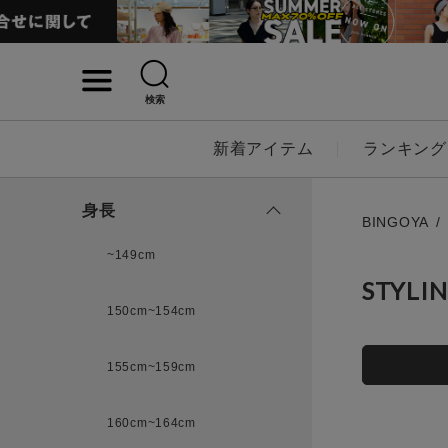
検索
詳細検索
新着アイテム
ランキング
キーワード
身長
BINGOYA
~149cm
STYLI
性別
150cm~154cm
MENS
LADI
155cm~159cm
カテゴリ
160cm~164cm