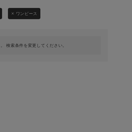
採用情報
ギフトカード
ワンピース
予約商品
WEB限定
。 検索条件を変更してください。
在庫なし含む
BINGOYA
無料公式アプリダウンロード