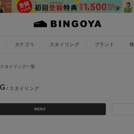
カテゴリ
スタイリング
ブランド
カラー
スタイリング一覧
NG
アイテムを探す
ES
KIDS
MENS
価格
条件絞り込み検索
カテゴリから探す
～