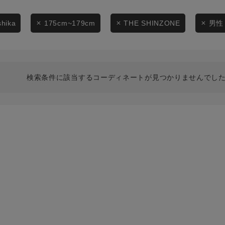
スタイリングから探す
商品タイプ
ブランドから探す
shika
175cm~179cm
THE SHINZONE
男性
通常商品
WEB限定アイテムを探す
履き比べ可能商品から探す
セール価格
検索条件に該当するコーディネートが見つかりませんでした
お知らせ・ご利用ガイド
在庫
お知らせ
在庫あり
ご利用ガイド
ギフトラッピング
お問い合わせ
この条件で絞り込む