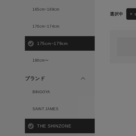
165cm~169cm
サイズ
170cm~174cm
ゲスト
様
175cm~179cm
ブランド
180cm〜
ログイン / マイページ
ブランド
お気に入りアイテム
BINGOYA
注文履歴
SAINT JAMES
新規会員登録
THE SHINZONE