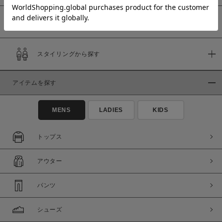
予約商品
価格
スタイリングから探す
～
アイテムを探す
商品タイプ
通常商品
予約商品
MENS
LADIES
KIDS
セール価格
WEB限定
トップス
在庫
アウター
在庫あり
在庫なし含む
パンツ
シューズ