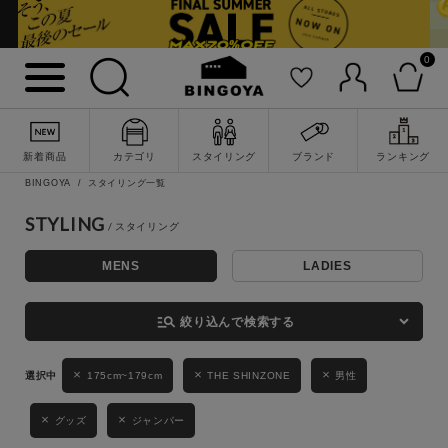
0
詳細検索
新着商品
カテゴリ
スタイリング
ブランド
ランキング
BINGOYA
スタイリング一覧
STYLING
MENS
LADIES
キーワード
manage_search
絞り込んで検索する
性別
175cm~179cm
THE SHINZONE
男性
MENS
LADIES
KIDS
グッズ
ジャンパー