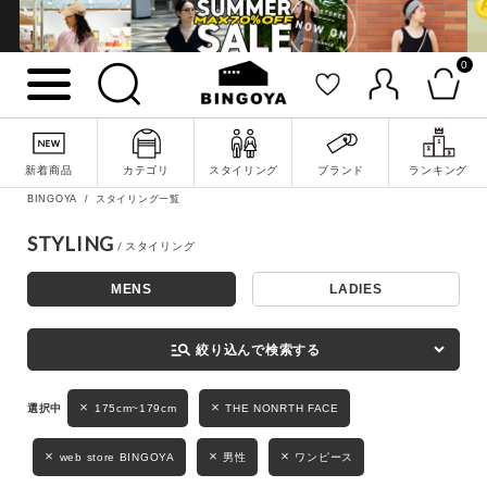
0
詳細検索
新着商品
カテゴリ
スタイリング
ブランド
ランキング
BINGOYA
スタイリング一覧
STYLING
MENS
LADIES
キーワード
manage_search
絞り込んで検索する
175cm~179cm
THE NONRTH FACE
性別
MENS
LADIES
KIDS
web store BINGOYA
男性
ワンピース