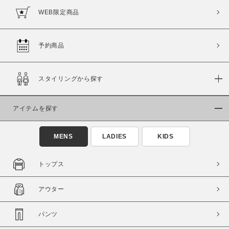
WEB限定商品
予約商品
価格
～
スタイリングから探す
商品タイプ
アイテムを探す
通常商品
予約商品
セール価格
WEB限定
MENS
LADIES
KIDS
トップス
在庫
在庫あり
在庫なし含む
アウター
パンツ