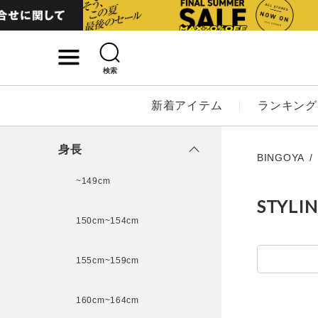
検索
詳細検索
新着アイテム
ランキング
キーワード
身長
BINGOYA
~149cm
STYLI
性別
150cm~154cm
MENS
LADI
155cm~159cm
カテゴリ
160cm~164cm