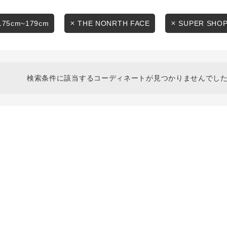
スタイリングから探す
商品タイプ
ブランドから探す
175cm~179cm
THE NONRTH FACE
SUPER SHO
通常商品
WEB限定アイテムを探す
履き比べ可能商品から探す
セール価格
検索条件に該当するコーディネートが見つかりませんでした
お知らせ・ご利用ガイド
在庫
お知らせ
在庫あり
ご利用ガイド
ギフトラッピング
お問い合わせ
この条件で絞り込む