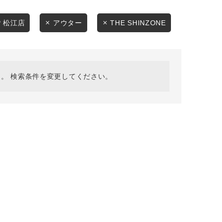
採用情報
ギフトカード
P 松江店
アウター
THE SHINZONE
予約商品
WEB限定
。 検索条件を変更してください。
在庫なし含む
BINGOYA
無料公式アプリダウンロード