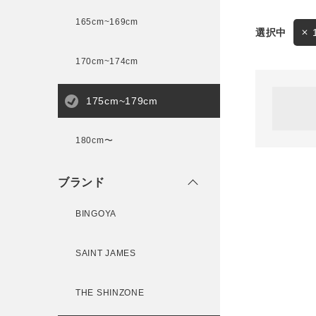
165cm~169cm
サイズ
170cm~174cm
ゲスト
様
175cm~179cm
ブランド
180cm〜
ログイン / マイページ
ブランド
お気に入りアイテム
BINGOYA
注文履歴
SAINT JAMES
新規会員登録
THE SHINZONE