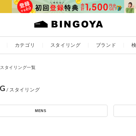
カテゴリ
スタイリング
ブランド
カラー
スタイリング一覧
NG
アイテムを探す
ES
KIDS
MENS
価格
条件絞り込み検索
カテゴリから探す
～