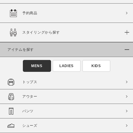
予約商品
価格
スタイリングから探す
～
アイテムを探す
商品タイプ
通常商品
予約商品
MENS
LADIES
KIDS
セール価格
WEB限定
トップス
在庫
アウター
在庫あり
在庫なし含む
パンツ
シューズ