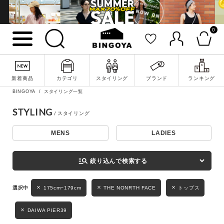
0
詳細検索
新着商品
カテゴリ
スタイリング
ブランド
ランキング
BINGOYA
スタイリング一覧
STYLING
MENS
LADIES
キーワード
manage_search
絞り込んで検索する
性別
175cm~179cm
THE NONRTH FACE
トップス
MENS
LADIES
KIDS
DAIWA PIER39