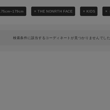
スタイリングから探す
商品タイプ
ブランドから探す
175cm~179cm
THE NONRTH FACE
KIDS
通常商品
WEB限定アイテムを探す
履き比べ可能商品から探す
セール価格
検索条件に該当するコーディネートが見つかりませんでした
お知らせ・ご利用ガイド
在庫
お知らせ
在庫あり
ご利用ガイド
ギフトラッピング
お問い合わせ
この条件で絞り込む