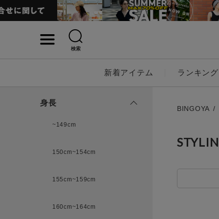
検索
詳細検索
新着アイテム
ランキング
キーワード
身長
BINGOYA
~149cm
STYLI
性別
150cm~154cm
MENS
LADI
155cm~159cm
カテゴリ
160cm~164cm