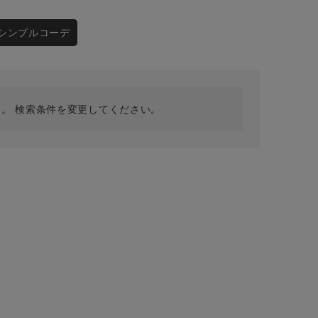
採用情報
ギフトカード
シンプルコーデ
予約商品
WEB限定
。 検索条件を変更してください。
在庫なし含む
BINGOYA
無料公式アプリダウンロード