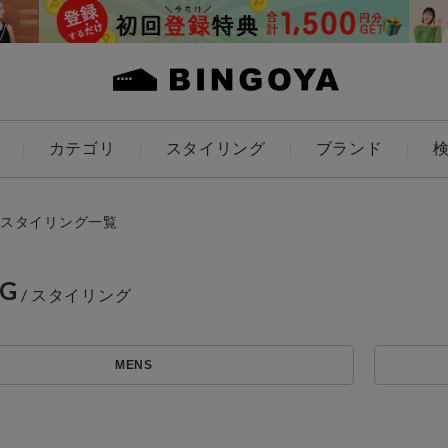
カテゴリ
スタイリング
ブランド
カラー
スタイリング一覧
NG
アイテムを探す
ES
KIDS
MENS
価格
条件絞り込み検索
カテゴリから探す
～