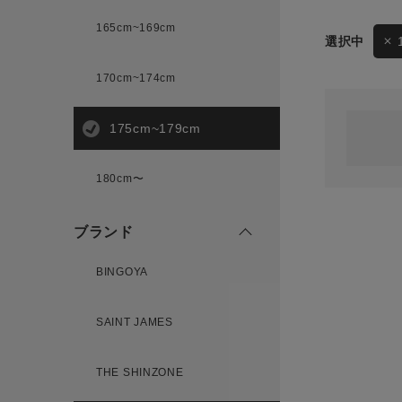
165cm~169cm
サイズ
170cm~174cm
ゲスト
様
175cm~179cm
ブランド
180cm〜
ログイン / マイページ
ブランド
お気に入りアイテム
BINGOYA
注文履歴
SAINT JAMES
新規会員登録
THE SHINZONE